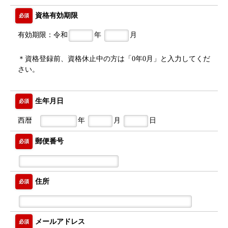
資格有効期限
必須
有効期限：令和
年
月
＊資格登録前、資格休止中の方は「0年0月」と入力してくだ
さい。
生年月日
必須
西暦
年
月
日
郵便番号
必須
住所
必須
メールアドレス
必須