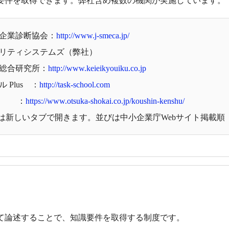
識要件を取得できます。弊社含め複数の機関が実施しています。
小企業診断協会：
http://www.j-smeca.jp/
オリティシステムズ（弊社）
育総合研究所：
http://www.keieikyouiku.co.jp
 Plus ：
http://task-school.com
会 ：
https://www.otsuka-shokai.co.jp/koushin-kenshu/
しいタブで開きます。並びは中小企業庁Webサイト掲載順
て論述することで、知識要件を取得する制度です。